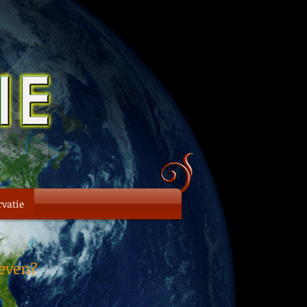
rvatie
even?