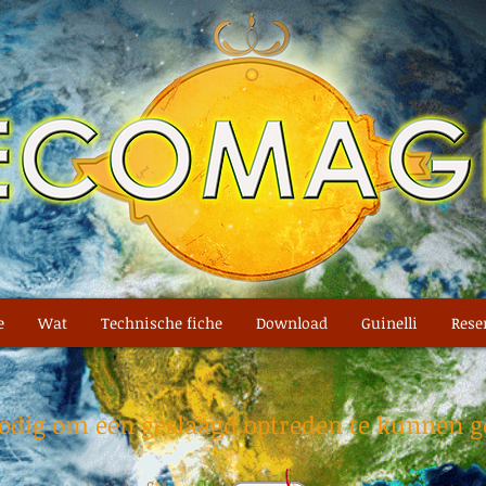
e
Wat
Technische fiche
Download
Guinelli
Rese
odig om een geslaagd optreden te kunnen g