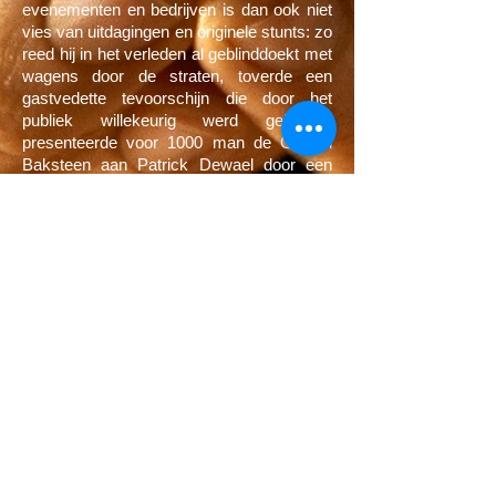
evenementen en bedrijven is dan ook niet
vies van uitdagingen en originele stunts: zo
reed hij in het verleden al geblinddoekt met
wagens door de straten, toverde een
gastvedette tevoorschijn die door het
publiek willekeurig werd gekozen,
presenteerde voor 1000 man de Glazen
Baksteen aan Patrick Dewael door een
willekeurige toeschouwer op een motto
samen met de glazen trofee in seconden
van de ene zaal van Flanders Expo naar
de andere te "toveren", voorspelde
krantenkoppen en de winnares van miss
België, opende de Hasseltse
Jeneverfeesten twee keer met een
originele jenever-act, enz....
info@guinelli.com
-
www.guinelli.com
- tel.:
0495/22.76.90