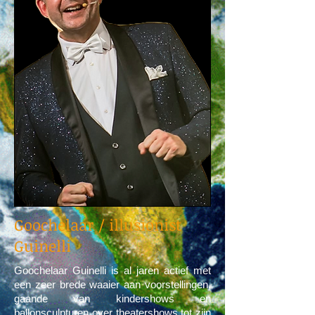
Goochelaar / illusionist
Guinelli
Goochelaar Guinelli is al jaren actief met
een zeer brede waaier aan voorstellingen,
gaande van kindershows en
ballonsculpturen over theatershows tot zijn