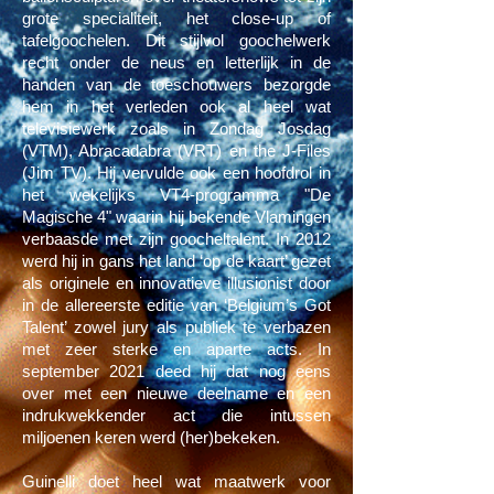
grote specialiteit, het close-up of
tafelgoochelen. Dit stijlvol goochelwerk
recht onder de neus en letterlijk in de
handen van de toeschouwers bezorgde
hem in het verleden ook al heel wat
televisiewerk zoals in Zondag Josdag
(VTM), Abracadabra (VRT) en the J-Files
(Jim TV). Hij vervulde ook een hoofdrol in
het wekelijks VT4-programma "De
Magische 4" waarin hij bekende Vlamingen
verbaasde met zijn goocheltalent. In 2012
werd hij in gans het land ‘op de kaart’ gezet
als originele en innovatieve illusionist door
in de allereerste editie van ‘
Belgium’s Got
Talent
’ zowel jury als publiek te verbazen
met zeer sterke en aparte acts. In
september 2021 deed hij dat nog eens
over met een nieuwe deelname en een
indrukwekkender act die intussen
miljoenen keren werd (her)bekeken.
Guinelli doet heel wat maatwerk voor